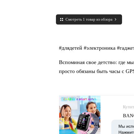
Смотреть 1 товар из обзора
#длядетей #электроника #гадже
Вспоминая свое детство: где мы
просто обязаны быть часы с GP
Купит
BANG
детск
Мы исп
Track
Нажмит