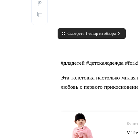
Смотреть 1 товар из обзора
#длядетей #детскаяодежда #fork
Эта толстовка настолько милая 
любовь с первого прикосновени
Купит
V Tre