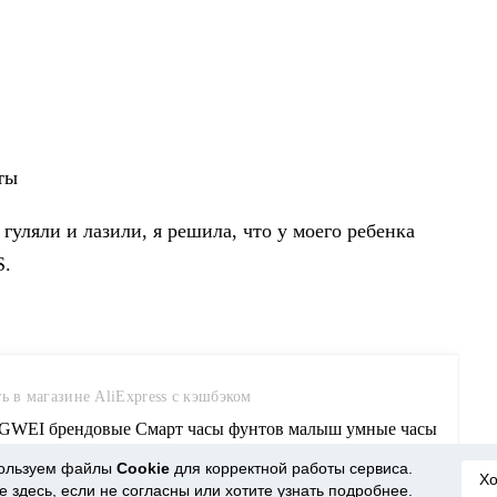
ты
 гуляли и лазили, я решила, что у моего ребенка
S.
ь в магазине AliExpress с кэшбэком
WEI брендовые Смарт часы фунтов малыш умные часы
ие часы для детей SOS вызова Расположение Finder Locator
ользуем файлы
Cookie
для корректной работы сервиса.
Х
er часы антипотеряшка купить на AliExpress
е здесь
, если не согласны или хотите узнать подробнее.