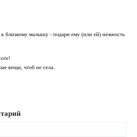
 к близкому малышу - подари ему (или ей) нежность
соте!
ые вещи, чтоб не села.
нтарий