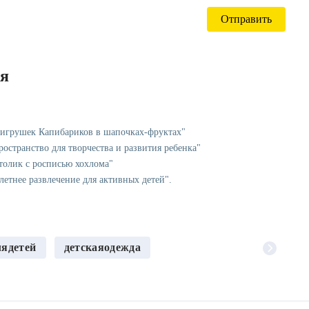
ся
 игрушек Капибариков в шапочках-фруктах"
остранство для творчества и развития ребенка"
столик с росписью хохлома"
летнее развлечение для активных детей".
лядетей
детскаяодежда