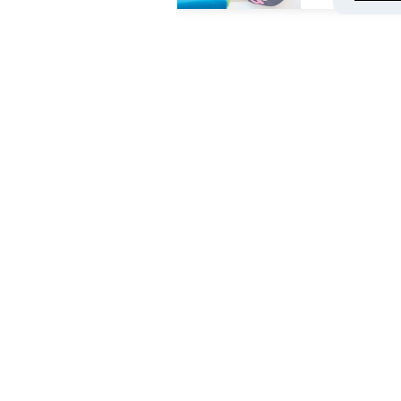
Как же трудно наверное было н
хорошо, когда мы задерживались
Как же хорошо, что в наше врем
отслеживанием, камерой и воз
Кроме таких "родительских" б
часов, будильника, шагомера.
Часы водостойкие, на силиконо
Для коннекта часов с вашим те
выше и IOS версии 6.0 выше.