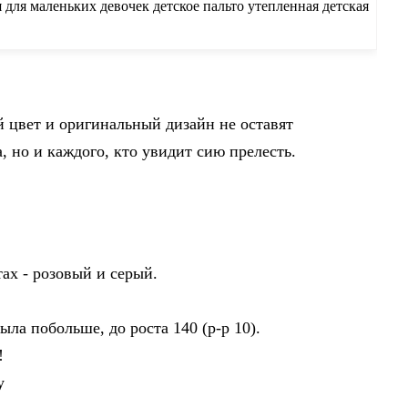
 для маленьких девочек детское пальто утепленная детская
а куртка для девочек купить на AliExpress
 цвет и оригинальный дизайн не оставят
 но и каждого, кто увидит сию прелесть.
тах - розовый и серый.
ыла побольше, до роста 140 (р-р 10).
!
у