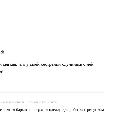
ids
и мягкая, что у моей сестренки случилась с ней
я!
ь в магазине AliExpress с кэшбэком
e зимняя бархатная верхняя одежда для ребенка с рисунком