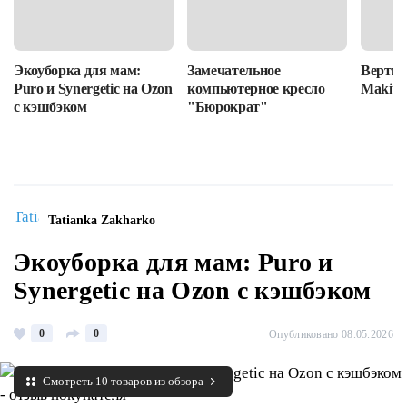
Экоуборка для мам:
Замечательное
Вертик
Puro и Synergetic на Ozon
компьютерное кресло
Makita
с кэшбэком
"Бюрократ"
Tatianka Zakharko
Экоуборка для мам: Puro и
Synergetic на Ozon с кэшбэком
0
0
Опубликовано 08.05.2026
Смотреть 10 товаров из обзора