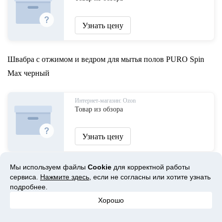
Узнать цену
Швабра с отжимом и ведром для мытья полов PURO Spin
Max черный
Интернет-магазин: Ozon
Товар из обзора
Узнать цену
Мы используем файлы
Cookie
для корректной работы
Швабра с распылителем PURO Spray для мытья полов, 2
сервиса.
Нажмите здесь
, если не согласны или хотите узнать
подробнее.
Интернет-магазин: Ozon
Хорошо
Товар из обзора