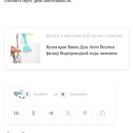
соответствует действительности.
Купить в магазине AliExpress с кэшбэком
Кухня кран Ванна Душ Анти Всплеск
фильтр Водопроводной воды экономии
головное устройство душа сопла Пластик
Аксессуары для ванной комнаты купить
на AliExpress
Нравится
Поделились
3
0