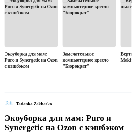
Экоуборка для мам:
Замечательное
Вертик
Puro и Synergetic на Ozon
компьютерное кресло
Makita
с кэшбэком
"Бюрократ"
Tatianka Zakharko
Экоуборка для мам: Puro и
Synergetic на Ozon с кэшбэком