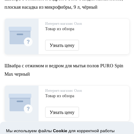
плоская насадка из микрофибры, 9 л, чёрный
Интернет-магазин: Ozon
Товар из обзора
Узнать цену
Швабра с отжимом и ведром для мытья полов PURO Spin
Max черный
Интернет-магазин: Ozon
Товар из обзора
Узнать цену
Мы используем файлы
Cookie
для корректной работы
Швабра с распылителем PURO Spray для мытья полов, 2