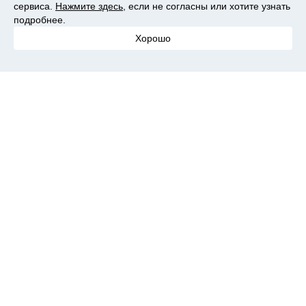
сервиса.
Нажмите здесь
, если не согласны или хотите узнать
подробнее.
Интернет-магазин: Ozon
Хорошо
Товар из обзора
Узнать цену
Контейнеры для хранения 2 шт - 12л PURO Stor L черный
Интернет-магазин: Ozon
Товар из обзора
Узнать цену
Бренд Synergetic
Synergetic — это уже полноценная эколинейка для дома,