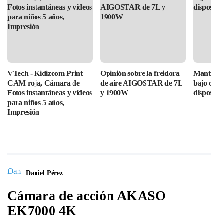
VTech - Kidizoom Print
Opinión sobre la freidora
Mantén 
CAM roja, Cámara de
de aire AIGOSTAR de 7L
bajo con
Fotos instantáneas y vídeos
y 1900W
disposit
para niños 5 años,
Impresión
Daniel Pérez
Cámara de acción AKASO
EK7000 4K