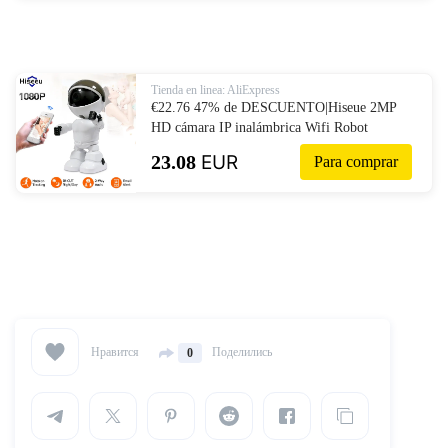
protección on AliExpress
Tienda en linea: AliExpress
€22.76 47% de DESCUENTO|Hiseue 2MP
HD cámara IP inalámbrica Wifi Robot
Cámara 1080P Wifi cámara de visión
23.08
EUR
Para comprar
nocturna cámara de red IP CCTV audio
bidireccional-in Cámaras de vigilancia from
Seguridad y protección on AliExpress
Нравится
Поделились
0