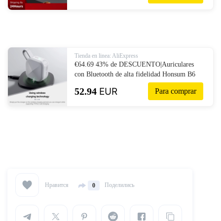
беспроводные para iOS/Android-in
Auriculares y cascos from Productos
electrónicos on AliExpress
Tienda en linea: AliExpress
€64.69 43% de DESCUENTO|Auriculares
con Bluetooth de alta fidelidad Honsum B6
QCC3020 5,0 auriculares inalámbricos con
52.94
EUR
Para comprar
bluetooth IPX7 a prueba de agua auriculares
estéreo 6D con soporte de grafeno para iOS-
in Auriculares y cascos from Productos
electrónicos on AliExpress
Нравится
Поделились
0