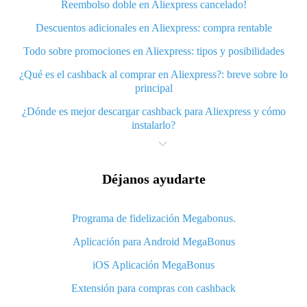
Reembolso doble en Aliexpress cancelado!
Descuentos adicionales en Aliexpress: compra rentable
Todo sobre promociones en Aliexpress: tipos y posibilidades
¿Qué es el cashback al comprar en Aliexpress?: breve sobre lo
principal
¿Dónde es mejor descargar cashback para Aliexpress y cómo
instalarlo?
¿Qué es el cashback plugin de aliexpress y cuáles son sus
ventajas?
Déjanos ayudarte
Cashback de la aplicación móvil Aliexpress: beneficios del plugin
Conveniente reembolso en efectivo con Aliexpress a través de la
Programa de fidelización Megabonus.
aplicación – servicio de descuento garantizado
Aplicación para Android MegaBonus
Cómo utilizar cashback en Aliexpress: manual corto
iOS Aplicación MegaBonus
Todo sobre cómo funciona cashback en Aliexpress
Extensión para compras con cashback
Código de promoción de cashback con Aliexpress: como funciona
y que da