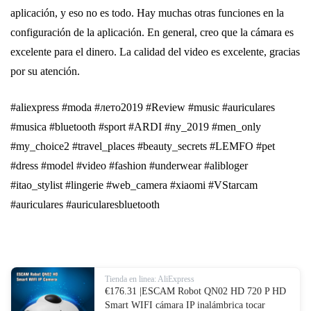
aplicación, y eso no es todo. Hay muchas otras funciones en la
configuración de la aplicación. En general, creo que la cámara es
excelente para el dinero. La calidad del video es excelente, gracias
por su atención.
#aliexpress #moda #лето2019 #Review #music #auriculares
#musica #bluetooth #sport #ARDI #ny_2019 #men_only
#my_choice2 #travel_places #beauty_secrets #LEMFO #pet
#dress #model #video #fashion #underwear #alibloger
#itao_stylist #lingerie #web_camera #xiaomi #VStarcam
#auriculares #auricularesbluetooth
Tienda en linea: AliExpress
€176.31 |ESCAM Robot QN02 HD 720 P HD
Smart WIFI cámara IP inalámbrica tocar