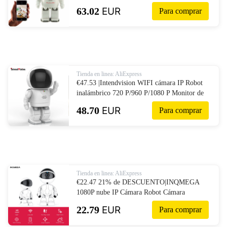
vivo en el teléfono móvil, utilizado para casa,
63.02
EUR
Para comprar
oficina, canguro-in Cámaras de vigilancia
from Seguridad y protección on AliExpress
Tienda en linea: AliExpress
€47.53 |Intendvision WIFI cámara IP Robot
inalámbrico 720 P/960 P/1080 P Monitor de
bebé de dos vías de Audio de lazo registro de
48.70
EUR
Para comprar
alarma IR cámara de seguridad IDJQR-in
Cámaras de vigilancia from Seguridad y
protección on AliExpress
Tienda en linea: AliExpress
€22.47 21% de DESCUENTO|INQMEGA
1080P nube IP Cámara Robot Cámara
inteligente Wi fi Robot Cámara hogar
22.79
EUR
Para comprar
seguridad cámara inalámbrica CCTV-in
Cámaras de vigilancia from Seguridad y