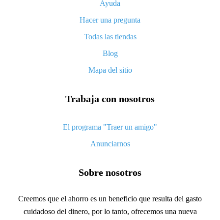
Ayuda
Cómo obtener el máximo de cashback en Aliexpress: repaso de
Hacer una pregunta
formas
Todas las tiendas
Cómo obtener cashback en Aliexpress: repaso de formas sencillas
Blog
Cashback de Aliexpress: opiniones de clientes
Mapa del sitio
Aliexpress cash back 8% – Ahorrar mucho es real
Aliexpress cash back 7% – ahorrar en las compras
Trabaja con nosotros
5 formas de obtener la mayor cashback en Aliexpress
Cómo hacer un reembolso en Aliexpress: formas sencillas de
El programa "Traer un amigo"
obtener un cashback
Anunciarnos
Cashback aliexpress 10% – y lo imposible es posible
Lo cashback más rentable en Aliexpress: como encontrar
Sobre nosotros
El mejor servicio de cashback para Aliexpress: comparar
oraciones
Creemos que el ahorro es un beneficio que resulta del gasto
cuidadoso del dinero, por lo tanto, ofrecemos una nueva