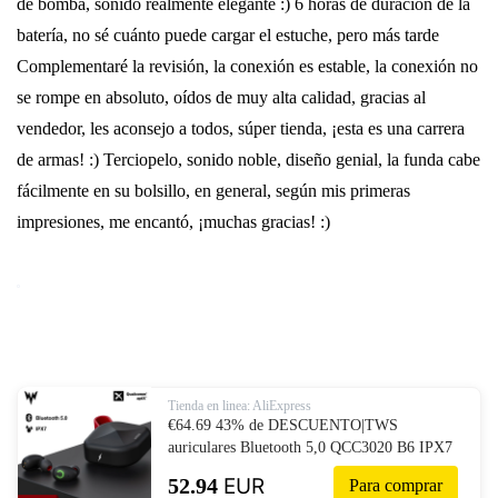
de bomba, sonido realmente elegante :) 6 horas de duración de la
batería, no sé cuánto puede cargar el estuche, pero más tarde
Complementaré la revisión, la conexión es estable, la conexión no
se rompe en absoluto, oídos de muy alta calidad, gracias al
vendedor, les aconsejo a todos, súper tienda, ¡esta es una carrera
de armas! :) Terciopelo, sonido noble, diseño genial, la funda cabe
fácilmente en su bolsillo, en general, según mis primeras
impresiones, me encantó, ¡muchas gracias! :)
Tienda en linea: AliExpress
€64.69 43% de DESCUENTO|TWS
auriculares Bluetooth 5,0 QCC3020 B6 IPX7
bluetooth inalámbrico impermeable
52.94
EUR
Para comprar
auriculares apoyo Aptx наушники