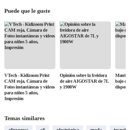
Puede que le guste
VTech - Kidizoom Print
Opinión sobre la freidora
Mantén 
CAM roja, Cámara de
de aire AIGOSTAR de 7L
bajo con
Fotos instantáneas y vídeos
y 1900W
disposit
para niños 5 años,
Impresión
Temas similares
aliexpress
ali
electrónica
moda
tecnolo