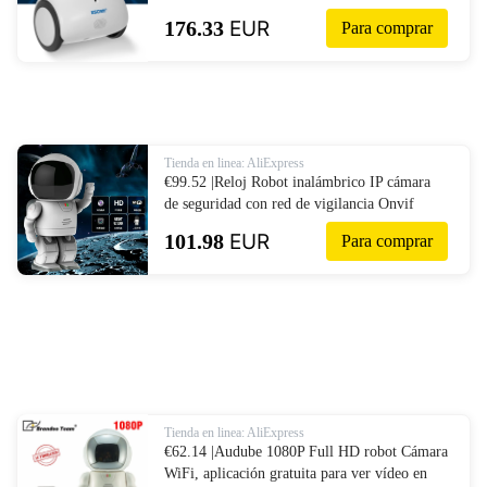
interacción bebé Monitor soporte
176.33
EUR
Para comprar
bidireccionales de Audio APP control-in
Cámaras de vigilancia from Seguridad y
protección on AliExpress
Tienda en linea: AliExpress
€99.52 |Reloj Robot inalámbrico IP cámara
de seguridad con red de vigilancia Onvif
WiFi CCTV cámara para Monitor de bebé
101.98
EUR
Para comprar
Control remoto del hogar-in Cámaras de
vigilancia from Seguridad y protección on
AliExpress
Tienda en linea: AliExpress
€62.14 |Audube 1080P Full HD robot Cámara
WiFi, aplicación gratuita para ver vídeo en