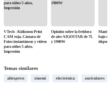
VTech - Kidizoom Print
Opinión sobre la freidora
Mantén 
CAM roja, Cámara de
de aire AIGOSTAR de 7L
bajo con
Fotos instantáneas y vídeos
y 1900W
disposit
para niños 5 años,
Impresión
Temas similares
aliexpress
xiaomi
electrónica
auriculares