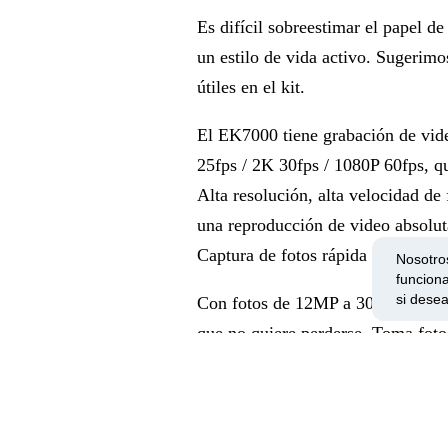
Es difícil sobreestimar el papel d
un estilo de vida activo. Sugerimo
útiles en el kit.
El EK7000 tiene grabación de vid
25fps / 2K 30fps / 1080P 60fps, qu
Alta resolución, alta velocidad d
una reproducción de video absolut
Captura de fotos rápida y potente
Nosotros
funciona
si desea
Con fotos de 12MP a 30 cuadros p
que no quiere perderse. Toma foto
tiempo para tomar fotos automátic