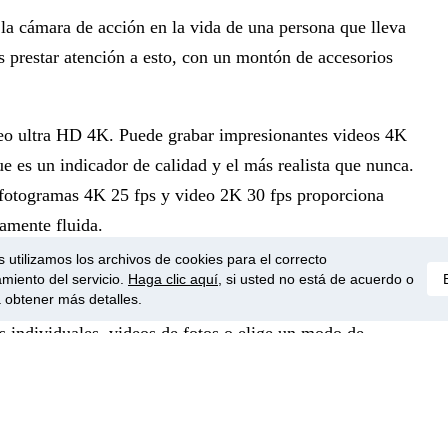
e la cámara de acción en la vida de una persona que lleva
s prestar atención a esto, con un montón de accesorios
eo ultra HD 4K. Puede grabar impresionantes videos 4K
e es un indicador de calidad y el más realista que nunca.
e fotogramas 4K 25 fps y video 2K 30 fps proporciona
amente fluida.
 utilizamos los archivos de cookies para el correcto
miento del servicio.
Haga clic aquí
, si usted no está de acuerdo o
 obtener más detalles.
or segundo, la EK7000 le ayuda a capturar momentos
s individuales, videos de fotos o elige un modo de
amente a intervalos establecidos de 0.5 a 60 segundos.