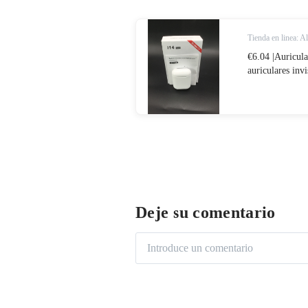
Tienda en linea: A
€6.04 |Auricul
auriculares inv
inteligentes pk
Deje su comentario