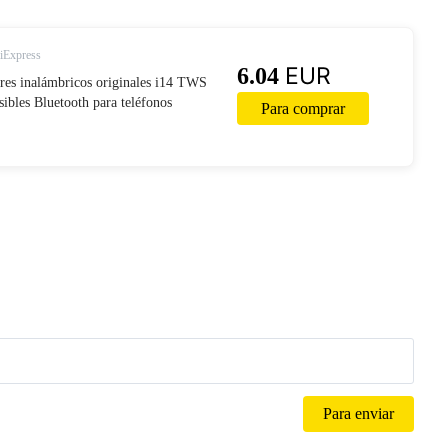
liExpress
EUR
6.04
ares inalámbricos originales i14 TWS
isibles Bluetooth para teléfonos
Para comprar
 i11 i12 i7s i20 i60 i30 on AliExpress